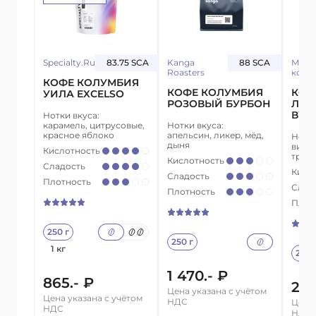
Specialty.Ru
83.75 SCA
Kanga
88 SCA
Ману
Roasters
кофе
КОФЕ КОЛУМБИЯ
КОФЕ КОЛУМБИЯ
КОФ
УИЛА EXCELSO
РОЗОВЫЙ БУРБОН
ЛА 
ВУШ
Нотки вкуса:
карамель, цитрусовые,
Нотки вкуса:
красное яблоко
апельсин, ликер, мёд,
Нотки
дыня
вишня
Кислотность
троп
Кислотность
Сладость
Кисл
Сладость
Плотность
Слад
Плотность
Плот
250 г
250 г
1 кг
250 
1 470.- ₽
865.- ₽
2 5
Цена указана с учётом
Цена указана с учётом
НДС
Цена 
НДС
НДС