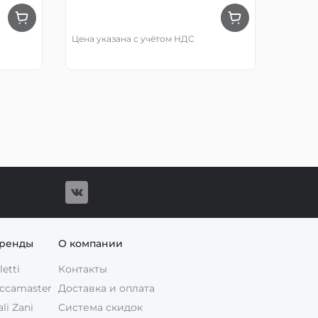
Цена указана с учётом НДС
бренды
О компании
etti
Контакты
ccamaster
Доставка и оплата
i Zani
Система скидок