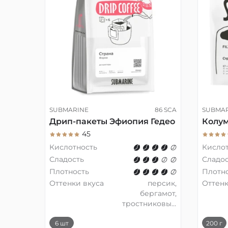
SUBMARINE
86 SCA
SUBMA
Дрип-пакеты Эфиопия Гедео
Колум
45
Кислотность
Кисло
Сладость
Сладос
Плотность
Плотн
Оттенки вкуса
персик,
Оттенк
бергамот,
тростниковый
сахар
6 шт
200 г