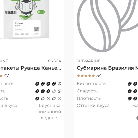
RINE
86 SCA
SUBMARINE
Дрип-пакеты Руанда Каньеге
47
54
тность
Кислотность
ть
Сладость
ость
Плотность
и вкуса
брусника,
Оттенки вкуса
ж
лимонный
леденец,
тёмный
ш
шоколад