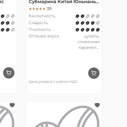
мс
Субмарина Китай Юньнань Milk, эспрессо, 200 гр
39
Кислотность
Сладость
Плотность
Оттенки вкуса
цукаты,
сливочная
карамель,
тёмный
шоколад
Цена указана с учётом НДС