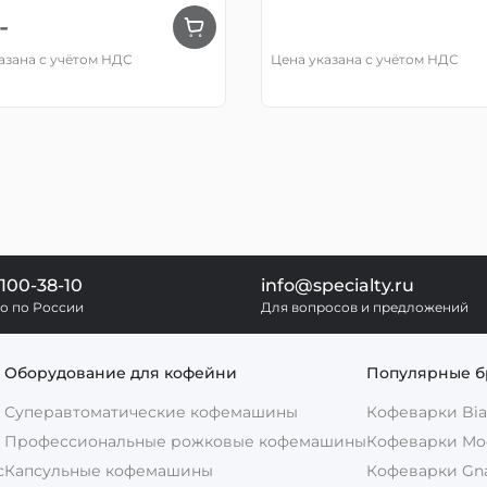
-
азана с учётом НДС
Цена указана с учётом НДС
 100-38-10
info@specialty.ru
о по России
Для вопросов и предложений
Оборудование для кофейни
Популярные 
Суперавтоматические кофемашины
Кофеварки Bial
Профессиональные рожковые кофемашины
Кофеварки Mo
с
Капсульные кофемашины
Кофеварки Gnal