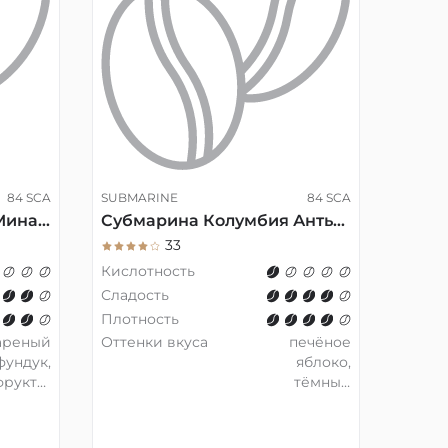
84 SCA
SUBMARINE
84 SCA
Субмарина Бразилия Минас-Жерайс Milk, эспрессо, 200 гр
Субмарина Колумбия Антьокия Milk, эспрессо, 200 гр
33
Кислотность
Сладость
Плотность
ареный
Оттенки вкуса
печёное
фундук,
яблоко,
фрукты,
тёмный
околад
шоколад