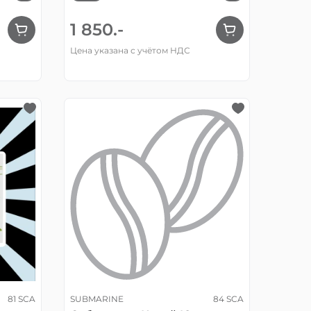
1 850.-
Цена указана с учётом НДС
81 SCA
SUBMARINE
84 SCA