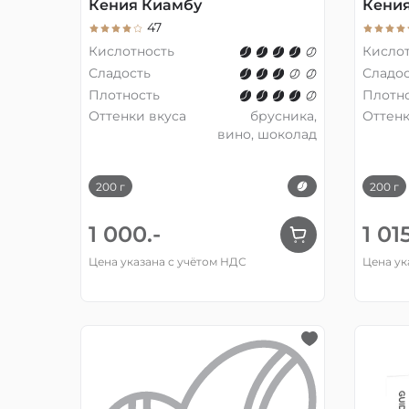
Кения Киамбу
Кения
47
Кислотность
Кисло
Сладость
Сладос
Плотность
Плотн
Оттенки вкуса
брусника,
Оттенк
вино, шоколад
200 г
200 г
1 000.-
1 015
Цена указана с учётом НДС
Цена ук