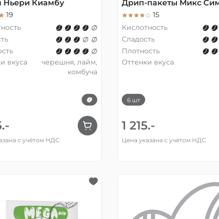
 Ньери Киамбу
Дрип-пакеты Микс Си
19
15
тность
Кислотность
ть
Сладость
ость
Плотность
и вкуса
черешня, лайм,
Оттенки вкуса
комбуча
6 шт
.-
1 215.-
азана с учётом НДС
Цена указана с учётом НДС