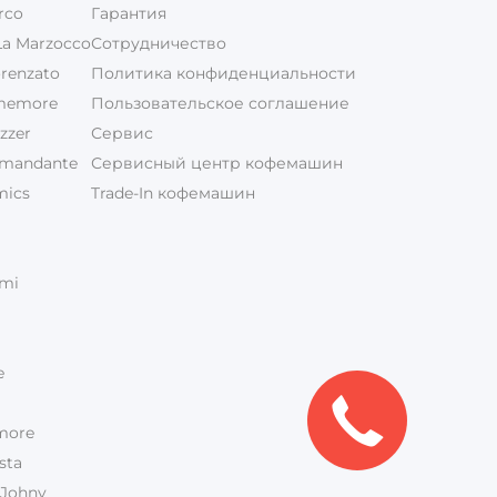
rco
Гарантия
a Marzocco
Сотрудничество
renzato
Политика конфиденциальности
memore
Пользовательское соглашение
zzer
Сервис
mandante
Сервисный центр кофемашин
mics
Trade-In кофемашин
mi
e
more
sta
 Johny