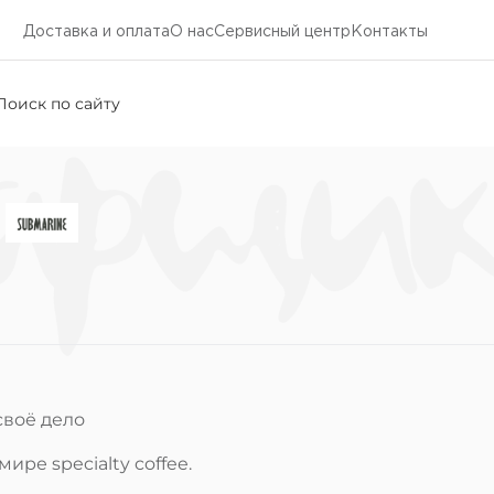
Доставка и оплата
О нас
Cервисный центр
Контакты
арщи
своё дело
ире specialty coffee.