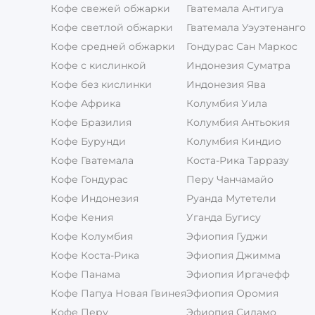
Кофе свежей обжарки
Гватемала Антигуа
Кофе светлой обжарки
Гватемала Уэуэтенанго
Кофе средней обжарки
Гондурас Сан Маркос
Кофе с кислинкой
Индонезия Суматра
Кофе без кислинки
Индонезия Ява
Кофе Африка
Колумбия Уила
Кофе Бразилия
Колумбия Антьокия
Кофе Бурунди
Колумбия Киндио
Кофе Гватемала
Коста-Рика Тарразу
Кофе Гондурас
Перу Чанчамайо
Кофе Индонезия
Руанда Мутетели
Кофе Кения
Уганда Бугису
Кофе Колумбия
Эфиопия Гуджи
Кофе Коста-Рика
Эфиопия Джимма
Кофе Панама
Эфиопия Иргачефф
Кофе Папуа Новая Гвинея
Эфиопия Оромия
Кофе Перу
Эфиопия Сидамо