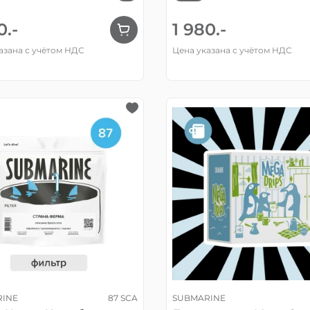
0.-
1 980.-
азана с учётом НДС
Цена указана с учётом НДС
RINE
87 SCA
SUBMARINE