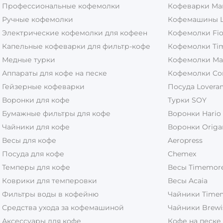
Профессиональные кофемолки
Кофеварки Ma
Ручные кофемолки
Кофемашины L
Электрические кофемолки для кофеен
Кофемолки Fio
Капельные кофеварки для фильтр-кофе
Кофемолки Ti
Медные турки
Кофемолки Ma
Аппараты для кофе на песке
Кофемолки Co
Гейзерные кофеварки
Посуда Lovera
Воронки для кофе
Турки SOY
Бумажные фильтры для кофе
Воронки Hario
Чайники для кофе
Воронки Origa
Весы для кофе
Aeropress
Посуда для кофе
Chemex
Темперы для кофе
Весы Timemor
Коврики для темперовки
Весы Acaia
Фильтры воды в кофейню
Чайники Time
Средства ухода за кофемашиной
Чайники Brewi
Аксессуары для кофе
Кофе на песке