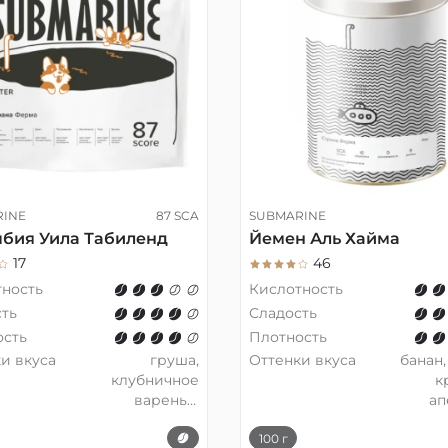
RINE
87 SCA
SUBMARINE
бия Уила Табиленд
Йемен Аль Хайма
17
46
тность
Кислотность
ть
Сладость
ость
Плотность
и вкуса
груша,
Оттенки вкуса
банан,
клубничное
к
варенье,
ап
тёмный
виноград
100 г