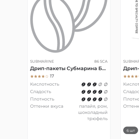
SUBMARINE
86 SCA
SUBMA
Дрип-пакеты Субмарина Бразилия Минас-Жерайс Грандо, 6 шт.
17
Кислотность
Кисло
Сладость
Сладос
Плотность
Плотн
Оттенки вкуса
папайя, ром,
Оттенк
шоколадный
трюфель
6 шт