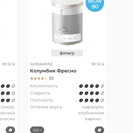
89 SCA
SUBMARINE
90 SCA
Колумбия Фресно
55
Кислотность
Сладость
Плотность
 ликер,
Оттенки вкуса
маракуйя,
расный
клубничное
ельсин
варенье,
тёмный
100 г
шоколад