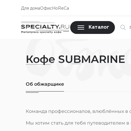
Для дома
Офис
HoReCa
Обж
Каталог
Кофе SUBMARINE
Об обжарщике
Команда профессионалов, влюблённых в 
Мы хотим стать для тебя путеводителем в м