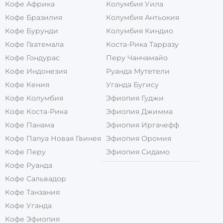
Кофе Африка
Колумбия Уила
Кофе Бразилия
Колумбия Антьокия
Кофе Бурунди
Колумбия Киндио
Кофе Гватемала
Коста-Рика Тарразу
Кофе Гондурас
Перу Чанчамайо
Кофе Индонезия
Руанда Мутетели
Кофе Кения
Уганда Бугису
Кофе Колумбия
Эфиопия Гуджи
Кофе Коста-Рика
Эфиопия Джимма
Кофе Панама
Эфиопия Иргачефф
Кофе Папуа Новая Гвинея
Эфиопия Оромия
Кофе Перу
Эфиопия Сидамо
Кофе Руанда
Кофе Сальвадор
Кофе Танзания
Кофе Уганда
Кофе Эфиопия