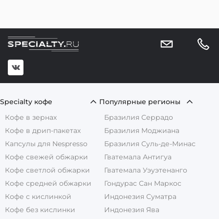
Specialty кофе
Популярные регионы
Кофе в зернах
Бразилия Серрадо
Кофе в дрип-пакетах
Бразилия Моджиана
Капсулы для Nespresso
Бразилия Суль-де-Минас
Кофе свежей обжарки
Гватемала Антигуа
Кофе светлой обжарки
Гватемала Уэуэтенанго
Кофе средней обжарки
Гондурас Сан Маркос
Кофе с кислинкой
Индонезия Суматра
Кофе без кислинки
Индонезия Ява