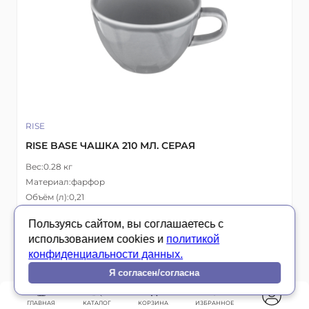
RISE
RISE BASE ЧАШКА 210 МЛ. СЕРАЯ
Вес:
0.28 кг
Материал:
фарфор
Объём (л):
0,21
Страна:
Россия
Пользуясь сайтом, вы соглашаетесь с
Для:
Дом
Офис
HoReCa
использованием cookies и
политикой
конфиденциальности данных.
Я согласен/согласна
1 035.- ₽
Цена указана с учётом НДС
ГЛАВНАЯ
КАТАЛОГ
КОРЗИНА
ИЗБРАННОЕ