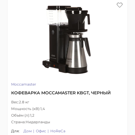
Moccamaster
КОФЕВАРКА MOCCAMASTER KBGT, ЧЕРНЫЙ
Вес:
2.8 кг
Мощность (кВ):
1,4
Объём (л):
1,2
Страна:
Нидерланды
Для:
Дом
Офис
HoReCa