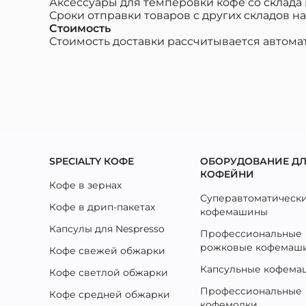
Аксессуары для темперовки кофе со склада 
Сроки отправки товаров с других складов
Стоимость
Стоимость доставки рассчитывается автома
SPECIALTY КОФЕ
ОБОРУДОВАНИЕ Д
КОФЕЙНИ
Кофе в зернах
Суперавтоматическ
Кофе в дрип-пакетах
кофемашины
Капсулы для Nespresso
Профессиональные
рожковые кофемаш
Кофе свежей обжарки
Капсульные кофем
Кофе светлой обжарки
Профессиональные
Кофе средней обжарки
кофемолки