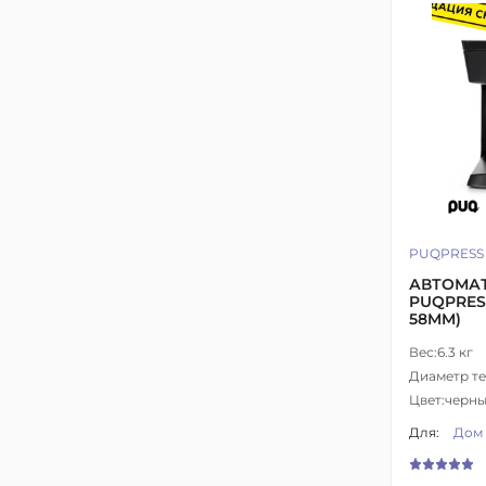
PUQPRESS
АВТОМА
PUQPRESS
58MM)
Вес:
6.3 кг
Диаметр те
Цвет:
черны
Для:
Дом