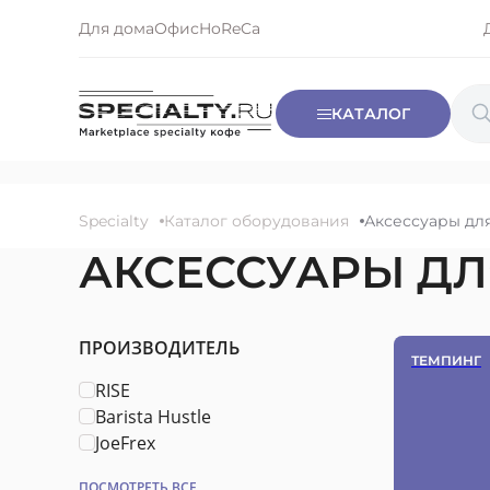
Для дома
Офис
HoReCa
КАТАЛОГ
КОФЕ
ВЕСЬ КОФЕ
ОБОРУДОВАНИЕ
КОФЕ В ЗЕРНАХ
Specialty
Каталог оборудования
Аксессуары дл
ОБЖАРЩИКИ
ДРИП-ПАКЕТЫ
АКСЕССУАРЫ ДЛ
БРЕНДЫ
КАПСУЛЫ NESPRESSO
БЛОГ
ПРОИЗВОДИТЕЛЬ
КОНТАКТЫ
ТЕМПИНГ
RISE
Barista Hustle
JoeFrex
ПОСМОТРЕТЬ ВСЕ