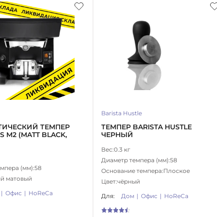
Barista Hustle
ТИЧЕСКИЙ ТЕМПЕР
ТЕМПЕР BARISTA HUSTLE
 M2 (MATT BLACK,
ЧЕРНЫЙ
Вес:
0.3 кг
Диаметр темпера (мм):
58
мпера (мм):
58
Основание темпера:
Плоское
й матовый
Цвет:
чёрный
Офис
HoReCa
Для:
Дом
Офис
HoReCa