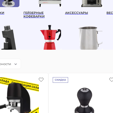
Эфиопия
КИ
ГЕЙЗЕРНЫЕ
АКСЕССУАРЫ
ВЕ
ПО ОБЖАРКЕ
КОФЕВАРКИ
Светлая обжарка (фильтр)
Средняя обжарка (эспрессо)
рности
СКИДКА