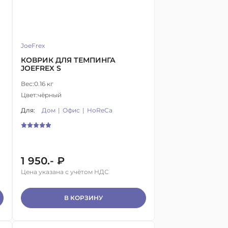
JoeFrex
КОВРИК ДЛЯ ТЕМПИНГА
JOEFREX S
Вес:
0.16 кг
Цвет:
чёрный
Для:
Дом
Офис
HoReCa
1 950.- ₽
Цена указана с учётом НДС
В КОРЗИНУ