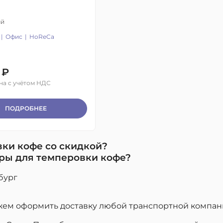
ый
Офис
HoReCa
 ₽
на с учётом НДС
ПОДРОБНЕЕ
вки кофе со скидкой?
ары для темперовки кофе?
бург
ем оформить доставку любой транспортной компан