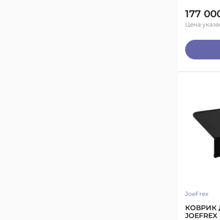
177 000
Цена указа
JoeFrex
КОВРИК 
JOEFREX