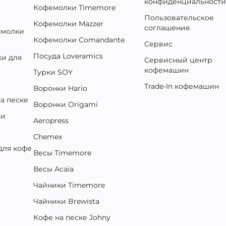
конфиденциальност
Кофемолки Timemore
Пользовательское
Кофемолки Mazzer
соглашение
емолки
Кофемолки Comandante
Сервис
Посуда Loveramics
и для
Сервисный центр
кофемашин
Турки SOY
Trade-In кофемашин
Воронки Hario
а песке
Воронки Origami
ки
Aeropress
Chemex
для кофе
Весы Timemore
Весы Acaia
Чайники Timemore
Чайники Brewista
Кофе на песке Johny