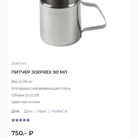
JoeFrex
ПИТЧЕР JOEFREX 90 МЛ
Вес:
0.05 кг
Материал:
нержавеющая сталь
Объём (л):
0,09
Цвет:
металлик
Для:
Дом
Офис
HoReCa
750.- ₽