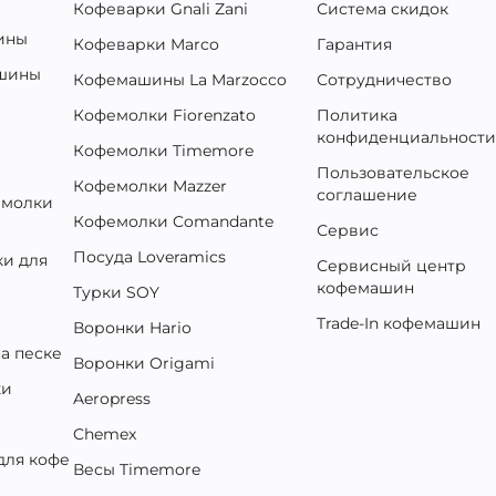
Кофеварки Gnali Zani
Система скидок
ины
Кофеварки Marco
Гарантия
ашины
Кофемашины La Marzocco
Сотрудничество
Кофемолки Fiorenzato
Политика
конфиденциальност
Кофемолки Timemore
Пользовательское
Кофемолки Mazzer
соглашение
емолки
Кофемолки Comandante
Сервис
Посуда Loveramics
и для
Сервисный центр
кофемашин
Турки SOY
Trade-In кофемашин
Воронки Hario
а песке
Воронки Origami
ки
Aeropress
Chemex
для кофе
Весы Timemore