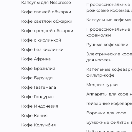
Капсулы для Nespresso
Профессиональные
рожковые кофемаш
Кофе свежей обжарки
Капсульные кофем
Кофе светлой обжарки
Профессиональные
Кофе средней обжарки
кофемолки
Кофе с кислинкой
Ручные кофемолки
Кофе без кислинки
Электрические коф
Кофе Африка
для кофеен
Кофе Бразилия
Капельные кофеварк
фильтр-кофе
Кофе Бурунди
Медные турки
Кофе Гватемала
Аппараты для кофе н
Кофе Гондурас
Гейзерные кофевар
Кофе Индонезия
Воронки для кофе
Кофе Кения
Бумажные фильтры 
Кофе Колумбия
Чайники для кофе