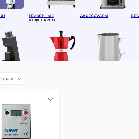
Эфиопия
КИ
ГЕЙЗЕРНЫЕ
АКСЕССУАРЫ
ВЕ
ПО ОБЖАРКЕ
КОФЕВАРКИ
Светлая обжарка (фильтр)
Средняя обжарка (эспрессо)
рности