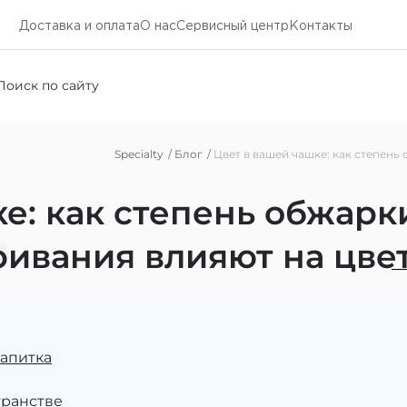
Доставка и оплата
О нас
Cервисный центр
Контакты
г
Specialty
Блог
Цвет в вашей чашке: как степень
е: как степень обжарк
ривания влияют на цве
напитка
транстве