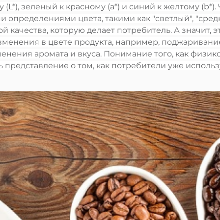
(L*), зеленый к красному (a*) и синий к желтому (b*
 определениями цвета, такими как "светлый", "сред
 качества, которую делает потребитель. А значит, э
зменения в цвете продукта, например, поджаривание
енения аромата и вкуса. Понимание того, как физик
ь представление о том, как потребители уже испол