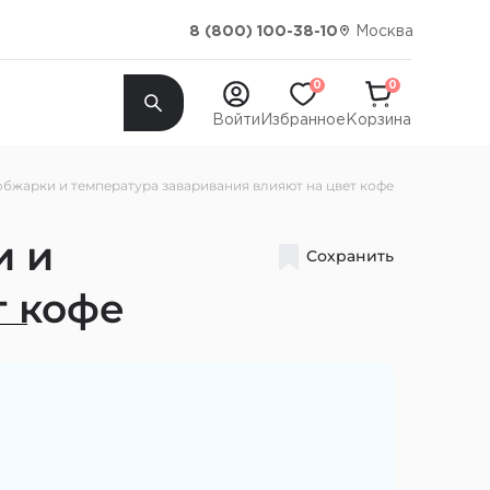
Москва
8 (800) 100-38-10
0
0
Войти
Избранное
Корзина
 обжарки и температура заваривания влияют на цвет кофе
и и
Сохранить
т кофе