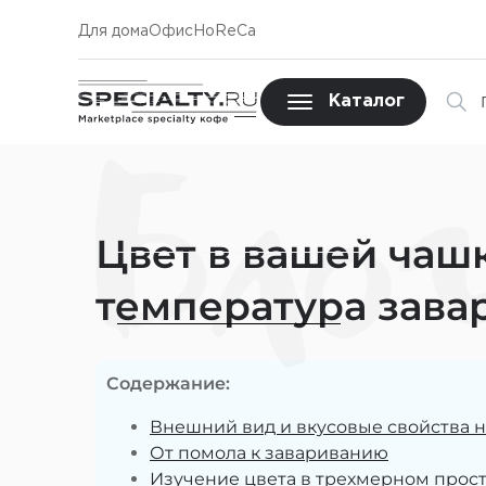
Для дома
Офис
HoReCa
Каталог
Бло
Цвет в вашей чашк
температура зава
Содержание:
Внешний вид и вкусовые свойства 
От помола к завариванию
Изучение цвета в трехмерном прос