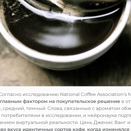
гласно исследованию National Coffee Association's Na
главным фактором на покупательское решение
в о
, средний, темный. Слова, связанные с ароматом об
потребителями в исследовании, и нейронаука подтве
анием виртуальной реальности. Цянь Дженис Ванг и
во вкусе идентичных сортов кофе
,
когда изменялся