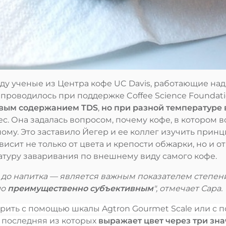
году ученые из Центра кофе UC Davis, работающие н
проводилось при поддержке Coffee Science Foundatio
ковым содержанием TDS
,
но при разной температуре 
. Она задалась вопросом, почему кофе, в котором 
ному. Это заставило Йегер и ее коллег изучить прин
висит не только от цвета и крепости обжарки, но и 
атуру заваривания по внешнему виду самого кофе.
 до напитка — является важным показателем степени
ло
преимущественно субъективным
", отмечает Сара.
ить с помощью шкалы Agtron Gourmet Scale или с 
 последняя из которых
выражает цвет через три зн