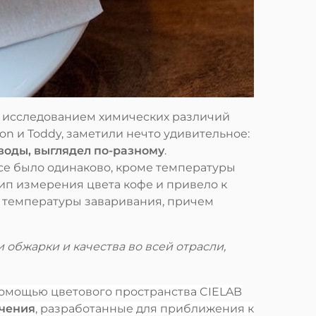
ад исследованием химических различий
n и Toddy, заметили нечто удивительное:
воды, выглядел по-разному
.
все было одинаково, кроме температуры
цип измерения цвета кофе и привело к
от температуры заваривания, причем
 обжарки и качества во всей отрасли,
помощью цветового пространства CIELAB
ачения
, разработанные для приближения к