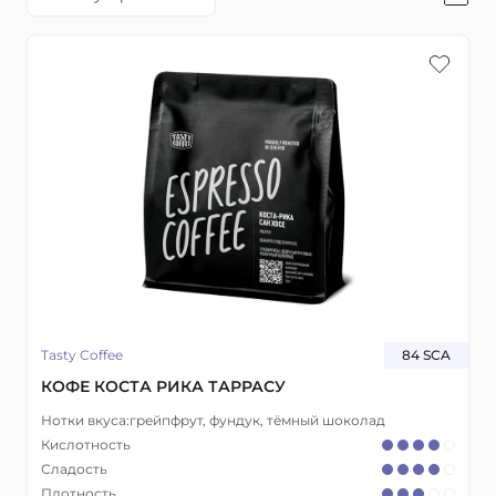
Tasty Coffee
84 SCA
КОФЕ КОСТА РИКА ТАРРАСУ
Нотки вкуса:
грейпфрут, фундук, тёмный шоколад
Кислотность
Сладость
Плотность