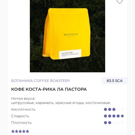
БОТАНИКА COFFEE ROASTERY
83.5 SCA
КОФЕ КОСТА-РИКА ЛА ПАСТОРА
Нотки вкуса:
цитрусовые, карамель, красные ягоды, косточковые
Кислотность
Сладость
Плотность