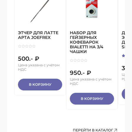
ЭТЧЕР ДЛЯ ЛАТТЕ
НАБОР ДЛЯ
ДИС
АРТА JOEFREX
ГЕЙЗЕРНЫХ
ЭКРА
КОФЕВАРОК
ДЛЯ
BIALETTI НА 3/4
SIMO
ЧАШКИ
500.- ₽
Цена указана с учётом
3 4
НДС
950.- ₽
Цена 
НДС
Цена указана с учётом
НДС
В КОРЗИНУ
В КОРЗИНУ
ПЕРЕЙТИ В КАТАЛОГ