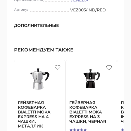
VENEZIA
Артикул
VEZ003/IND/RED
ДОПОЛНИТЕЛЬНЫЕ
РЕКОМЕНДУЕМ ТАКЖЕ
ГЕЙЗЕРНАЯ
ГЕЙЗЕРНАЯ
ГЕЙ
КОФЕВАРКА
КОФЕВАРКА
КОФ
BIALETTI MOKA
BIALETTI MOKA
BIAL
EXPRESS НА 4
EXPRESS НА 3
INDU
ЧАШКИ,
ЧАШКИ, ЧЕРНАЯ
ЧАШ
МЕТАЛЛИК