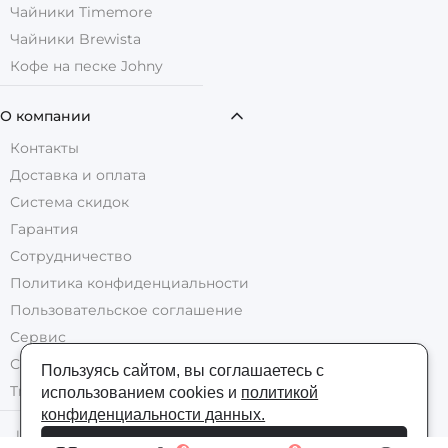
Чайники Timemore
Чайники Brewista
Кофе на песке Johny
О компании
Контакты
Доставка и оплата
Система скидок
Гарантия
Сотрудничество
Политика конфиденциальности
Пользовательское соглашение
Сервис
Сервисный центр кофемашин
Пользуясь сайтом, вы соглашаетесь с
Trade-In кофемашин
использованием cookies и
политикой
конфиденциальности данных.
Цены на все товары указаны в рублях
Я согласен/согласна