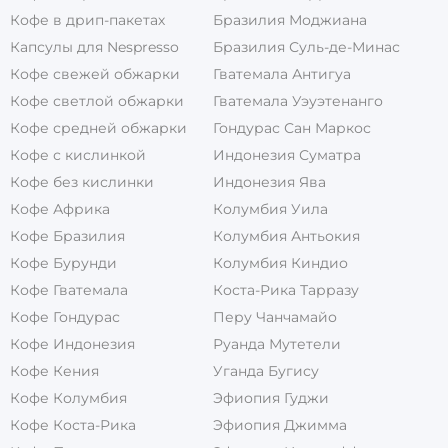
Кофе в дрип-пакетах
Бразилия Моджиана
Капсулы для Nespresso
Бразилия Суль-де-Минас
Кофе свежей обжарки
Гватемала Антигуа
Кофе светлой обжарки
Гватемала Уэуэтенанго
Кофе средней обжарки
Гондурас Сан Маркос
Кофе с кислинкой
Индонезия Суматра
Кофе без кислинки
Индонезия Ява
Кофе Африка
Колумбия Уила
Кофе Бразилия
Колумбия Антьокия
Кофе Бурунди
Колумбия Киндио
Кофе Гватемала
Коста-Рика Тарразу
Кофе Гондурас
Перу Чанчамайо
Кофе Индонезия
Руанда Мутетели
Кофе Кения
Уганда Бугису
Кофе Колумбия
Эфиопия Гуджи
Кофе Коста-Рика
Эфиопия Джимма