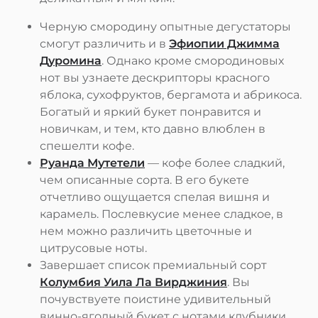
Черную смородину опытные дегустаторы
смогут различить и в
Эфиопии Джимма
Дуромина
. Однако кроме смородиновых
нот вы узнаете дескрипторы красного
яблока, сухофруктов, бергамота и абрикоса.
Богатый и яркий букет понравится и
новичкам, и тем, кто давно влюблен в
спешелти кофе.
Руанда Мутетели
— кофе более сладкий,
чем описанные сорта. В его букете
отчетливо ощущается спелая вишня и
карамель. Послевкусие менее сладкое, в
нем можно различить цветочные и
цитрусовые ноты.
Завершает список премиальный сорт
Колумбия Уила Ла Вирджиния
. Вы
почувствуете поистине удивительный
винно-ягодный букет с нотами клубники,