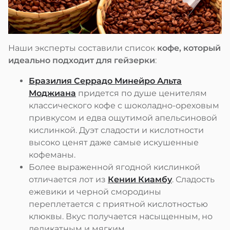
Наши эксперты составили список
кофе, который
идеально подходит для гейзерки
:
Бразилия Серрадо Минейро Альта
Моджиана
придется по душе ценителям
классического кофе с шоколадно-ореховым
привкусом и едва ощутимой апельсиновой
кислинкой. Дуэт сладости и кислотности
высоко ценят даже самые искушенные
кофеманы.
Более выраженной ягодной кислинкой
отличается лот из
Кении Киамбу
. Сладость
ежевики и черной смородины
переплетается с приятной кислотностью
клюквы. Вкус получается насыщенным, но
деликатным и мягким.