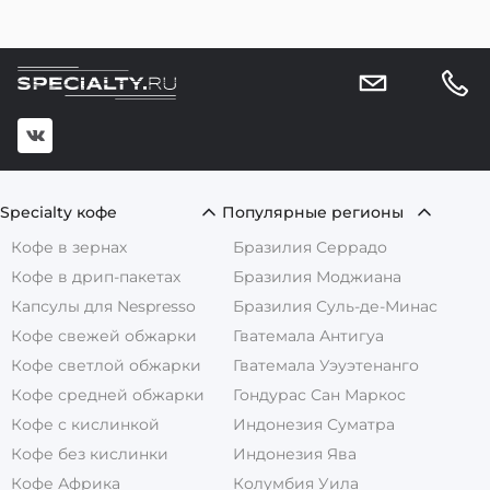
Specialty кофе
Популярные регионы
Кофе в зернах
Бразилия Серрадо
Кофе в дрип-пакетах
Бразилия Моджиана
Капсулы для Nespresso
Бразилия Суль-де-Минас
Кофе свежей обжарки
Гватемала Антигуа
Кофе светлой обжарки
Гватемала Уэуэтенанго
Кофе средней обжарки
Гондурас Сан Маркос
Кофе с кислинкой
Индонезия Суматра
Кофе без кислинки
Индонезия Ява
Кофе Африка
Колумбия Уила