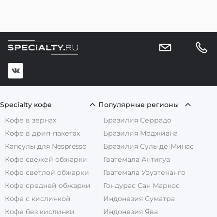
Specialty кофе
Популярные регионы
Кофе в зернах
Бразилия Серрадо
Кофе в дрип-пакетах
Бразилия Моджиана
Капсулы для Nespresso
Бразилия Суль-де-Минас
Кофе свежей обжарки
Гватемала Антигуа
Кофе светлой обжарки
Гватемала Уэуэтенанго
Кофе средней обжарки
Гондурас Сан Маркос
Кофе с кислинкой
Индонезия Суматра
Кофе без кислинки
Индонезия Ява