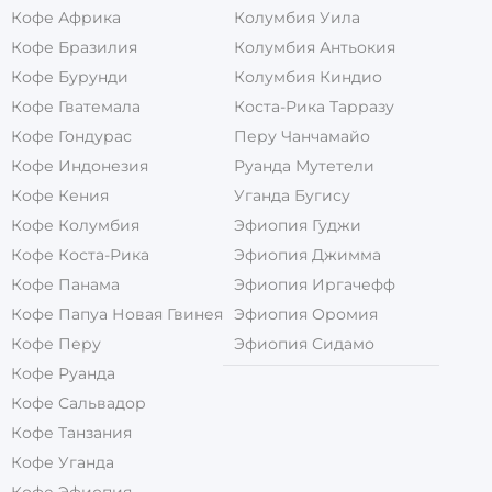
Кофе Африка
Колумбия Уила
Кофе Бразилия
Колумбия Антьокия
Кофе Бурунди
Колумбия Киндио
Кофе Гватемала
Коста-Рика Тарразу
Кофе Гондурас
Перу Чанчамайо
Кофе Индонезия
Руанда Мутетели
Кофе Кения
Уганда Бугису
Кофе Колумбия
Эфиопия Гуджи
Кофе Коста-Рика
Эфиопия Джимма
Кофе Панама
Эфиопия Иргачефф
Кофе Папуа Новая Гвинея
Эфиопия Оромия
Кофе Перу
Эфиопия Сидамо
Кофе Руанда
Кофе Сальвадор
Кофе Танзания
Кофе Уганда
Кофе Эфиопия