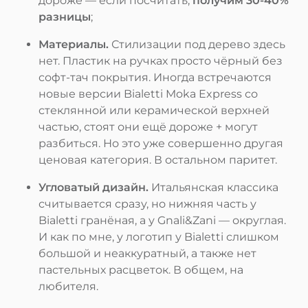
дороже — если посчитать,
получим 30-40%
разницы
;
Материалы.
Стилизации под дерево здесь
нет. Пластик на ручках просто чёрный без
софт-тач покрытия. Иногда встречаются
новые версии Bialetti Moka Express со
стеклянной или керамической верхней
частью, стоят они ещё дороже + могут
разбиться. Но это уже совершенно другая
ценовая категория. В остальном паритет.
Угловатый дизайн.
Итальянская классика
считывается сразу, но нижняя часть у
Bialetti гранёная, а у Gnali&Zani — округлая.
И как по мне, у логотип у Bialetti слишком
большой и неаккуратный, а также нет
пастельных расцветок. В общем, на
любителя.