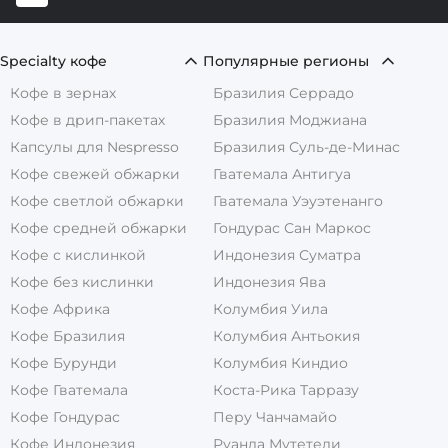
Specialty кофе
Популярные регионы
Кофе в зернах
Бразилия Серрадо
Кофе в дрип-пакетах
Бразилия Моджиана
Капсулы для Nespresso
Бразилия Суль-де-Минас
Кофе свежей обжарки
Гватемала Антигуа
Кофе светлой обжарки
Гватемала Уэуэтенанго
Кофе средней обжарки
Гондурас Сан Маркос
Кофе с кислинкой
Индонезия Суматра
Кофе без кислинки
Индонезия Ява
Кофе Африка
Колумбия Уила
Кофе Бразилия
Колумбия Антьокия
Кофе Бурунди
Колумбия Киндио
Кофе Гватемала
Коста-Рика Тарразу
Кофе Гондурас
Перу Чанчамайо
Кофе Индонезия
Руанда Мутетели