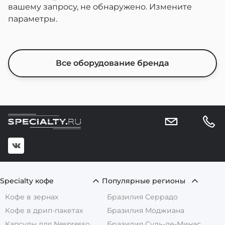
вашему запросу, не обнаружено.
Измените
параметры.
Все оборудование бренда
Specialty кофе
Популярные регионы
Кофе в зернах
Бразилия Серрадо
Кофе в дрип-пакетах
Бразилия Моджиана
Капсулы для Nespresso
Бразилия Суль-де-Минас