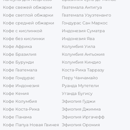
Кофе свежей обжарки
Гватемала Антигуа
Кофе светлой обжарки
Гватемала Уэуэтенанго
Кофе средней обжарки
Гондурас Сан Маркос
Кофе с кислинкой
Индонезия Суматра
Кофе без кислинки
Индонезия Ява
Кофе Африка
Колумбия Уила
Кофе Бразилия
Колумбия Антьокия
Кофе Бурунди
Колумбия Киндио
Кофе Гватемала
Коста-Рика Тарразу
Кофе Гондурас
Перу Чанчамайо
Кофе Индонезия
Руанда Мутетели
Кофе Кения
Уганда Бугису
Кофе Колумбия
Эфиопия Гуджи
Кофе Коста-Рика
Эфиопия Джимма
Кофе Панама
Эфиопия Иргачефф
Кофе Папуа Новая Гвинея
Эфиопия Оромия