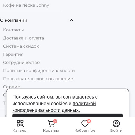
Кофе на песке Johny
О компании
Контакты
Доставка и оплата
Система скидок
Гарантия
Сотрудничество
Политика конфиденциальности
Пользовательское соглашение
Сервис
Сервисный центр кофемашин
Пользуясь сайтом, вы соглашаетесь с
Trade-In кофемашин
использованием cookies и
политикой
конфиденциальности данных.
Цены на все товары указаны в рублях
Я согласен/согласна
0
0
© 2026 Specialty.ru
Каталог
Корзина
Избранное
Войти