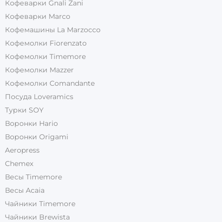
Кофеварки Gnali Zani
Кофеварки Marco
Кофемашины La Marzocco
Кофемолки Fiorenzato
Кофемолки Timemore
Кофемолки Mazzer
Кофемолки Comandante
Посуда Loveramics
Турки SOY
Воронки Hario
Воронки Origami
Aeropress
Chemex
Весы Timemore
Весы Acaia
Чайники Timemore
Чайники Brewista