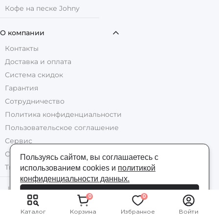
Кофе на песке Johny
О компании
Контакты
Доставка и оплата
Система скидок
Гарантия
Сотрудничество
Политика конфиденциальности
Пользовательское соглашение
Сервис
Сервисный центр кофемашин
Пользуясь сайтом, вы соглашаетесь с
Trade-In кофемашин
использованием cookies и
политикой
конфиденциальности данных.
Цены на все товары указаны в рублях
Я согласен/согласна
0
0
© 2026 Specialty.ru
Каталог
Корзина
Избранное
Войти