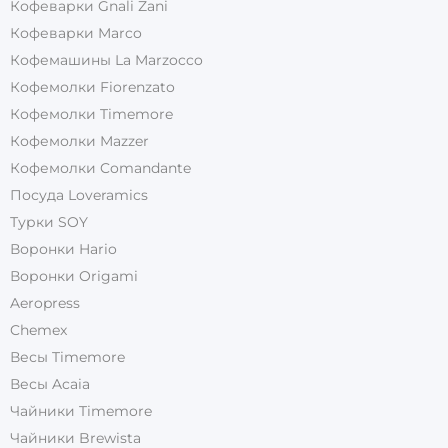
Кофеварки Gnali Zani
Кофеварки Marco
Кофемашины La Marzocco
Кофемолки Fiorenzato
Кофемолки Timemore
Кофемолки Mazzer
Кофемолки Comandante
Посуда Loveramics
Турки SOY
Воронки Hario
Воронки Origami
Aeropress
Chemex
Весы Timemore
Весы Acaia
Чайники Timemore
Чайники Brewista