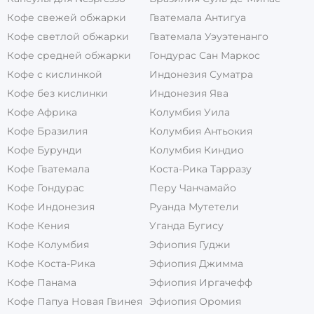
Кофе свежей обжарки
Гватемала Антигуа
Кофе светлой обжарки
Гватемала Уэуэтенанго
Кофе средней обжарки
Гондурас Сан Маркос
Кофе с кислинкой
Индонезия Суматра
Кофе без кислинки
Индонезия Ява
Кофе Африка
Колумбия Уила
Кофе Бразилия
Колумбия Антьокия
Кофе Бурунди
Колумбия Киндио
Кофе Гватемала
Коста-Рика Тарразу
Кофе Гондурас
Перу Чанчамайо
Кофе Индонезия
Руанда Мутетели
Кофе Кения
Уганда Бугису
Кофе Колумбия
Эфиопия Гуджи
Кофе Коста-Рика
Эфиопия Джимма
Кофе Панама
Эфиопия Иргачефф
Кофе Папуа Новая Гвинея
Эфиопия Оромия