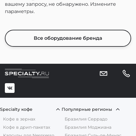
вашему запросу, не обнаружено.
Измените
параметры.
Все оборудование бренда
Specialty кофе
Популярные регионы
Кофе в зернах
Бразилия Серрадо
Кофе в дрип-пакетах
Бразилия Моджиана
Капсулы для Nespresso
Бразилия Суль-де-Минас