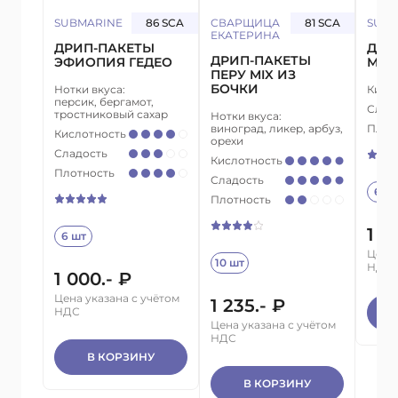
SUBMARINE
86 SCA
СВАРЩИЦА
81 SCA
SUBM
ЕКАТЕРИНА
ДРИП-ПАКЕТЫ
ДРИ
ДРИП-ПАКЕТЫ
ЭФИОПИЯ ГЕДЕО
МИК
ПЕРУ MIX ИЗ
БОЧКИ
Нотки вкуса:
Кисл
персик, бергамот,
Слад
тростниковый сахар
Нотки вкуса:
виноград, ликер, арбуз,
Плот
Кислотность
орехи
Сладость
Кислотность
Плотность
Сладость
6 ш
Плотность
1 2
6 шт
Цена 
10 шт
НДС
1 000.- ₽
Цена указана с учётом
1 235.- ₽
НДС
Цена указана с учётом
НДС
В КОРЗИНУ
В КОРЗИНУ