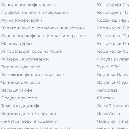
с
Капсульные кофемашины
Кофеварки Gnal
Профессиональные кофемолки
Кофеварки Ma
Ручные кофемолки
Кофемашины L
Электрические кофемолки для кофеен
Кофемолки Fio
Капельные кофеварки для фильтр-кофе
Кофемолки Ti
Медные турки
Кофемолки Ma
Аппараты для кофе на песке
Кофемолки Co
Гейзерные кофеварки
Посуда Lovera
Воронки для кофе
Турки SOY
Бумажные фильтры для кофе
Воронки Hario
Чайники для кофе
Воронки Origa
Весы для кофе
Aeropress
Посуда для кофе
Chemex
Темперы для кофе
Весы Timemor
Коврики для темперовки
Весы Acaia
Фильтры воды в кофейню
Чайники Time