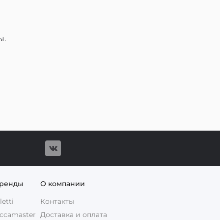
ы.
бренды
О компании
etti
Контакты
ccamaster
Доставка и оплата