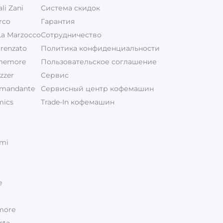
i Zani
Система скидок
rco
Гарантия
a Marzocco
Сотрудничество
renzato
Политика конфиденциальности
memore
Пользовательское соглашение
zzer
Сервис
mandante
Сервисный центр кофемашин
mics
Trade-In кофемашин
mi
e
more