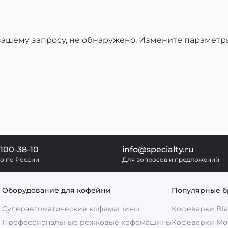
вашему запросу, не обнаружено.
Измените параметр
 100-38-10
info@specialty.ru
о по России
Для вопросов и предложений
Оборудование для кофейни
Популярные 
Суперавтоматические кофемашины
Кофеварки Bial
Профессиональные рожковые кофемашины
Кофеварки Mo