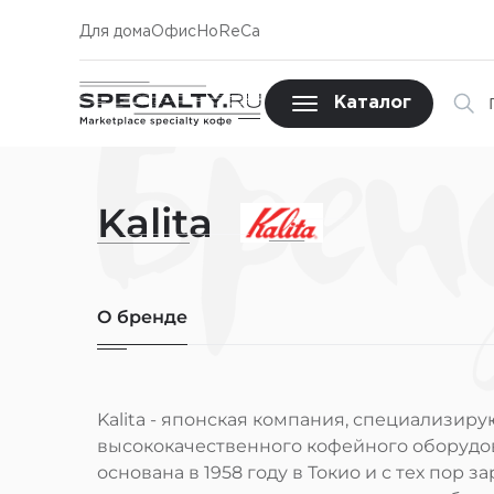
Для дома
Офис
HoReCa
Брен
Каталог
Kalita
О бренде
Kalita - японская компания, специализир
высококачественного кофейного оборудо
основана в 1958 году в Токио и с тех пор 