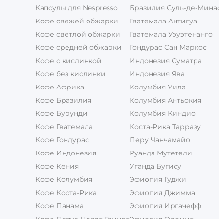
Капсулы для Nespresso
Бразилия Суль-де-Мина
Кофе свежей обжарки
Гватемала Антигуа
Кофе светлой обжарки
Гватемала Уэуэтенанго
Кофе средней обжарки
Гондурас Сан Маркос
Кофе с кислинкой
Индонезия Суматра
Кофе без кислинки
Индонезия Ява
Кофе Африка
Колумбия Уила
Кофе Бразилия
Колумбия Антьокия
Кофе Бурунди
Колумбия Киндио
Кофе Гватемала
Коста-Рика Тарразу
Кофе Гондурас
Перу Чанчамайо
Кофе Индонезия
Руанда Мутетели
Кофе Кения
Уганда Бугису
Кофе Колумбия
Эфиопия Гуджи
Кофе Коста-Рика
Эфиопия Джимма
Кофе Панама
Эфиопия Иргачефф