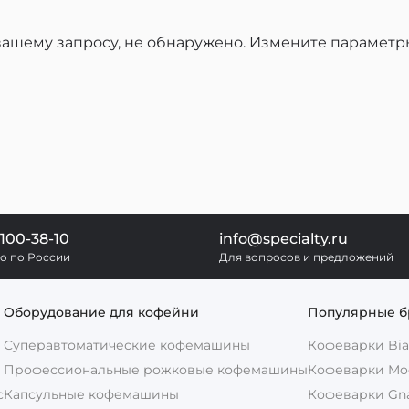
вашему запросу, не обнаружено.
Измените параметр
 100-38-10
info@specialty.ru
о по России
Для вопросов и предложений
Оборудование для кофейни
Популярные 
Суперавтоматические кофемашины
Кофеварки Bial
Профессиональные рожковые кофемашины
Кофеварки Mo
с
Капсульные кофемашины
Кофеварки Gnal