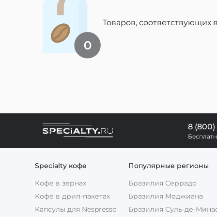
Товаров, соответствующих 
8 (800)
Бесплатн
Specialty кофе
Популярные регионы
Кофе в зернах
Бразилия Серрадо
Кофе в дрип-пакетах
Бразилия Моджиана
Капсулы для Nespresso
Бразилия Суль-де-Мина