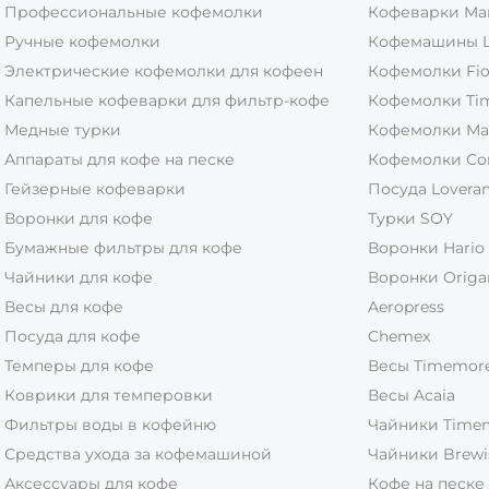
Профессиональные кофемолки
Кофеварки Ma
Ручные кофемолки
Кофемашины L
Электрические кофемолки для кофеен
Кофемолки Fio
Капельные кофеварки для фильтр-кофе
Кофемолки Ti
Медные турки
Кофемолки Ma
Аппараты для кофе на песке
Кофемолки Co
Гейзерные кофеварки
Посуда Lovera
Воронки для кофе
Турки SOY
Бумажные фильтры для кофе
Воронки Hario
Чайники для кофе
Воронки Origa
Весы для кофе
Aeropress
Посуда для кофе
Chemex
Темперы для кофе
Весы Timemor
Коврики для темперовки
Весы Acaia
Фильтры воды в кофейню
Чайники Time
Средства ухода за кофемашиной
Чайники Brewi
Аксессуары для кофе
Кофе на песке