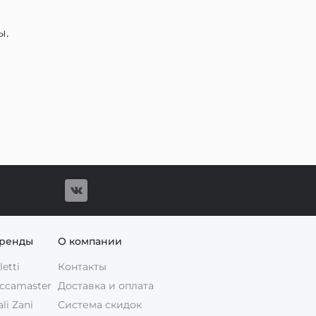
ы.
бренды
О компании
etti
Контакты
ccamaster
Доставка и оплата
i Zani
Система скидок