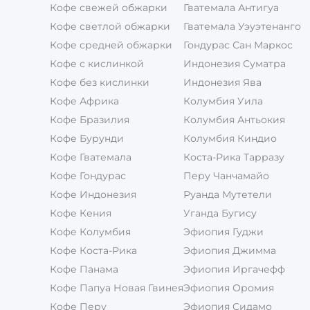
Кофе свежей обжарки
Гватемала Антигуа
Кофе светлой обжарки
Гватемала Уэуэтенанго
Кофе средней обжарки
Гондурас Сан Маркос
Кофе с кислинкой
Индонезия Суматра
Кофе без кислинки
Индонезия Ява
Кофе Африка
Колумбия Уила
Кофе Бразилия
Колумбия Антьокия
Кофе Бурунди
Колумбия Киндио
Кофе Гватемала
Коста-Рика Тарразу
Кофе Гондурас
Перу Чанчамайо
Кофе Индонезия
Руанда Мутетели
Кофе Кения
Уганда Бугису
Кофе Колумбия
Эфиопия Гуджи
Кофе Коста-Рика
Эфиопия Джимма
Кофе Панама
Эфиопия Иргачефф
Кофе Папуа Новая Гвинея
Эфиопия Оромия
Кофе Перу
Эфиопия Сидамо