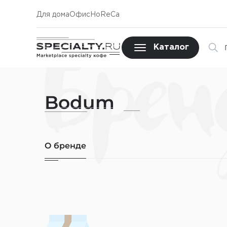
Для дома
Офис
HoReCa
Брен
Каталог
Bodum
О бренде