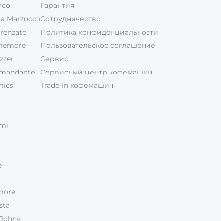
rco
Гарантия
a Marzocco
Сотрудничество
renzato
Политика конфиденциальности
memore
Пользовательское соглашение
zzer
Сервис
mandante
Сервисный центр кофемашин
mics
Trade-In кофемашин
mi
e
more
sta
 Johny